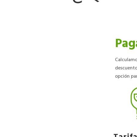
Paga
Calculamo
descuento
opción par