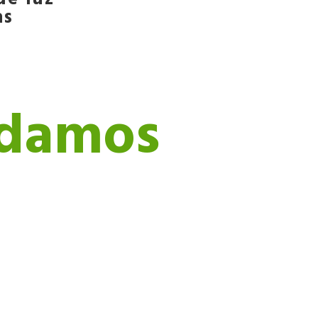
as
udamos