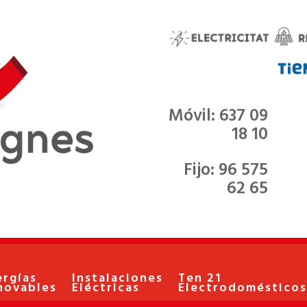
Móvil: 637 09
18 10
Fijo: 96 575
62 65
ergías
Instalaciones
Ten 21
novables
Eléctricas
Electrodomésticos