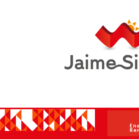
En
Re